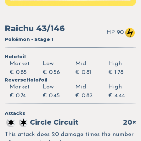
Raichu 43/146
HP 90
Pokémon - Stage 1
Holofoil
Market
Low
Mid
High
€ 0.85
€ 0.56
€ 0.81
€ 1.78
ReverseHolofoil
Market
Low
Mid
High
€ 0.74
€ 0.45
€ 0.82
€ 4.44
Attacks
Circle Circuit
20×
This attack does 20 damage times the number