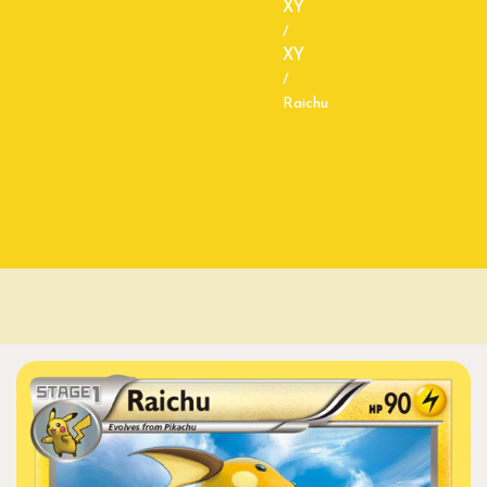
XY
/
XY
/
Raichu