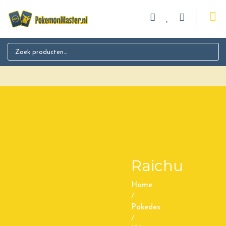
Search for:
Raichu
Home
/
Pokedex
/