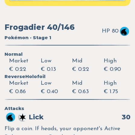
Frogadier 40/146
HP 80
Pokémon - Stage 1
Normal
Market
Low
Mid
High
€ 0.22
€ 0.13
€ 0.22
€ 0.90
ReverseHolofoil
Market
Low
Mid
High
€ 0.86
€ 0.40
€ 0.63
€ 1.75
Attacks
Lick
30
Flip a coin. If heads, your opponent's Active