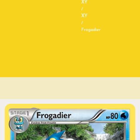
XY
/
XY
/
Frogadier