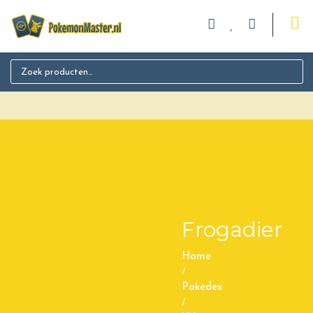
Search for:
Frogadier
Home
/
Pokedex
/