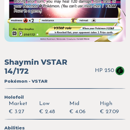
Shaymin VSTAR
14/172
HP 250
Pokémon - VSTAR
Holofoil
Market
Low
Mid
High
€ 3.27
€ 2.48
€ 4.06
€ 27.09
Abilities