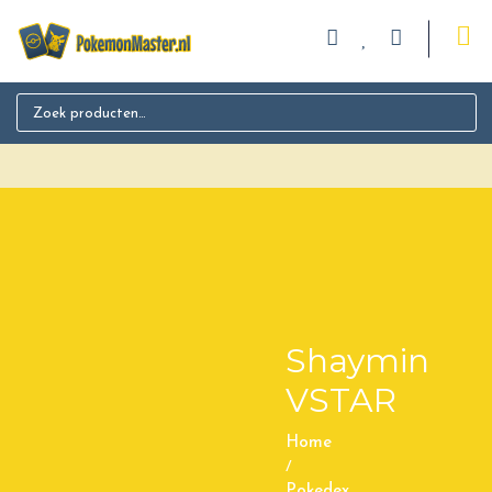
Search for:
Shaymin
VSTAR
Home
/
Pokedex