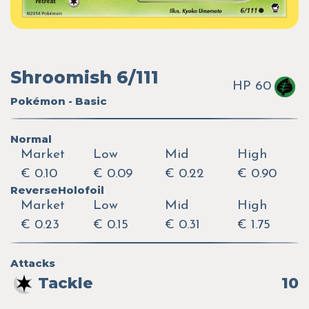
Shroomish 6/111
HP 60
Pokémon - Basic
Normal
Market
Low
Mid
High
€ 0.10
€ 0.09
€ 0.22
€ 0.90
ReverseHolofoil
Market
Low
Mid
High
€ 0.23
€ 0.15
€ 0.31
€ 1.75
Attacks
Tackle
10