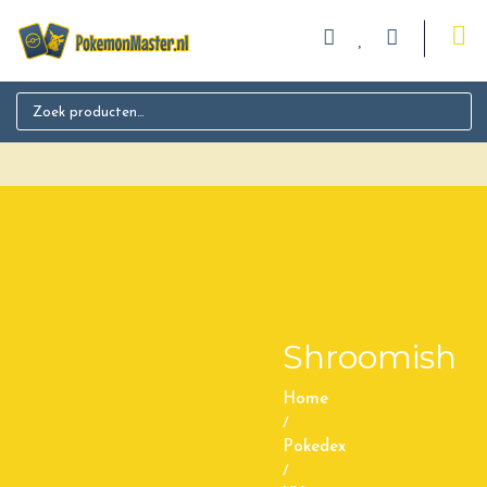
Search for:
Shroomish
Home
/
Pokedex
/