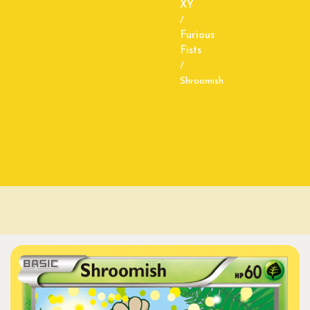
XY
/
Furious
Fists
/
Shroomish