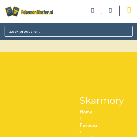
Search for:
Skarmory
Home
/
Pokedex
/