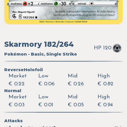
Skarmory 182/264
HP 120
Pokémon - Basic, Single Strike
ReverseHolofoil
Market
Low
Mid
High
€ 0.22
€ 0.06
€ 0.26
€ 0.82
Normal
Market
Low
Mid
High
€ 0.03
€ 0.01
€ 0.05
€ 0.94
Attacks