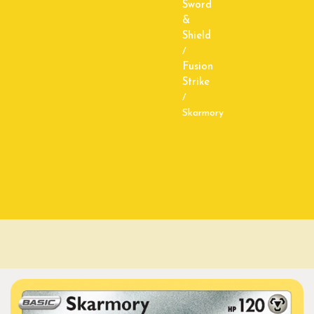
Sword
&
Shield
/
Fusion
Strike
/
Skarmory