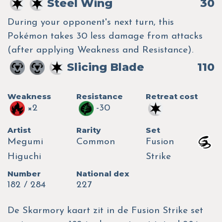
Steel Wing
30
During your opponent's next turn, this
Pokémon takes 30 less damage from attacks
(after applying Weakness and Resistance).
Slicing Blade
110
Weakness
Resistance
Retreat cost
×2
-30
Artist
Rarity
Set
Megumi
Common
Fusion
Higuchi
Strike
Number
National dex
182 / 284
227
De Skarmory kaart zit in de Fusion Strike set