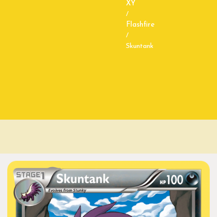
XY
/
Flashfire
/
Skuntank