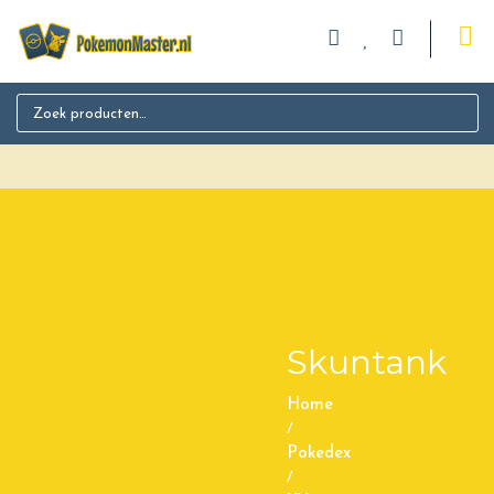
Search for:
Skuntank
Home
/
Pokedex
/