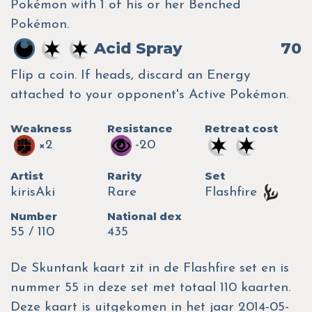
Pokémon with 1 of his or her Benched
Pokémon.
Acid Spray
70
Flip a coin. If heads, discard an Energy
attached to your opponent's Active Pokémon.
Weakness
Resistance
Retreat cost
×2
-20
Artist
Rarity
Set
kirisAki
Rare
Flashfire
Number
National dex
55 / 110
435
De Skuntank kaart zit in de Flashfire set en is
nummer 55 in deze set met totaal 110 kaarten.
Deze kaart is uitgekomen in het jaar 2014-05-