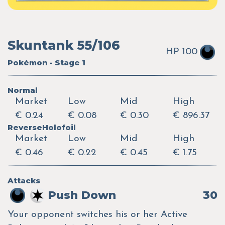
Skuntank 55/106
HP 100
Pokémon - Stage 1
Normal
Market
Low
Mid
High
€ 0.24
€ 0.08
€ 0.30
€ 896.37
ReverseHolofoil
Market
Low
Mid
High
€ 0.46
€ 0.22
€ 0.45
€ 1.75
Attacks
Push Down
30
Your opponent switches his or her Active