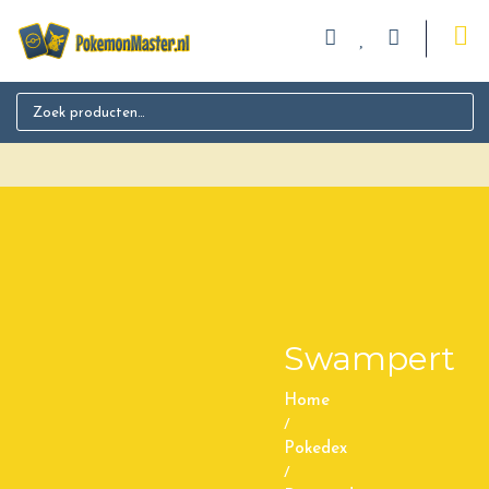
Search for:
Swampert
Home
/
Pokedex
/