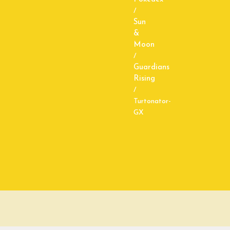
/
Sun
&
Moon
/
Guardians
Rising
/
Turtonator-
GX