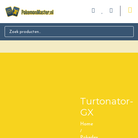
Search for:
Turtonator-
GX
Home
/
Pokedex