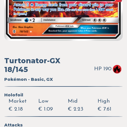
Turtonator-GX
18/145
HP 190
Pokémon - Basic, GX
Holofoil
Market
Low
Mid
High
€ 2.18
€ 1.09
€ 2.23
€ 7.61
Attacks