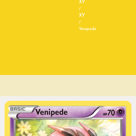
XY
/
XY
/
Venipede