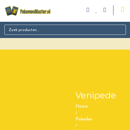
Search for:
Venipede
Home
/
Pokedex
/