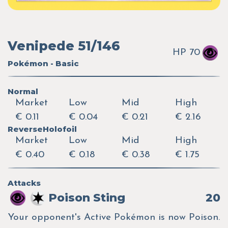
Venipede 51/146
HP 70
Pokémon - Basic
Normal
Market
Low
Mid
High
€ 0.11
€ 0.04
€ 0.21
€ 2.16
ReverseHolofoil
Market
Low
Mid
High
€ 0.40
€ 0.18
€ 0.38
€ 1.75
Attacks
Poison Sting
20
Your opponent's Active Pokémon is now Poison.