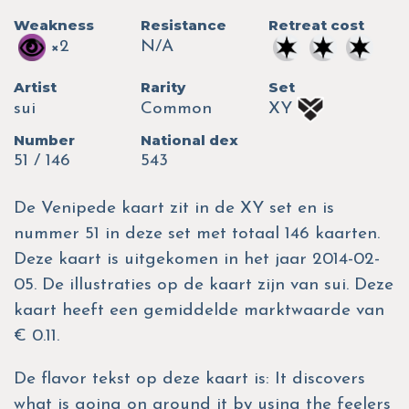
Weakness
Resistance
Retreat cost
×2
N/A
Artist
Rarity
Set
sui
Common
XY
Number
National dex
51 / 146
543
De Venipede kaart zit in de XY set en is
nummer 51 in deze set met totaal 146 kaarten.
Deze kaart is uitgekomen in het jaar 2014-02-
05. De illustraties op de kaart zijn van sui. Deze
kaart heeft een gemiddelde marktwaarde van
€ 0.11.
De flavor tekst op deze kaart is: It discovers
what is going on around it by using the feelers