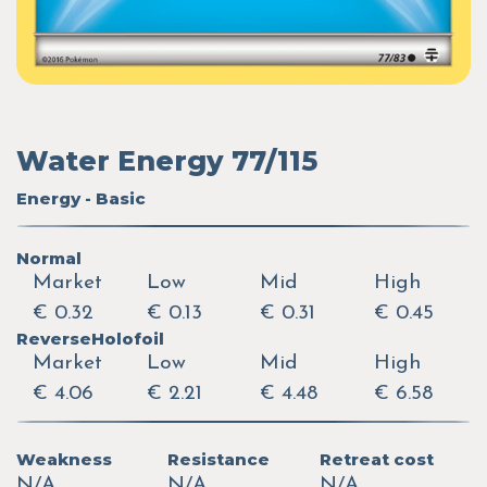
Water Energy 77/115
Energy - Basic
Normal
Market
Low
Mid
High
€ 0.32
€ 0.13
€ 0.31
€ 0.45
ReverseHolofoil
Market
Low
Mid
High
€ 4.06
€ 2.21
€ 4.48
€ 6.58
Weakness
Resistance
Retreat cost
N/A
N/A
N/A