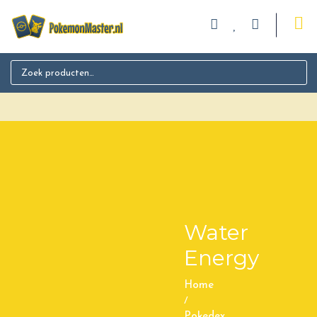
Search for:
Water
Energy
Home
/
Pokedex