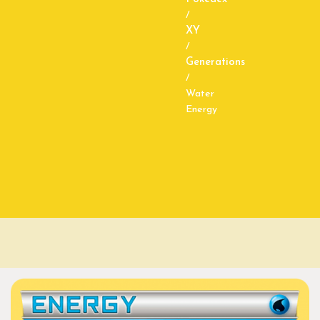
/
XY
/
Generations
/
Water
Energy