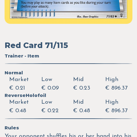
Red Card 71/115
Trainer - Item
Normal
Market
Low
Mid
High
€ 0.21
€ 0.09
€ 0.23
€ 896.37
ReverseHolofoil
Market
Low
Mid
High
€ 0.48
€ 0.22
€ 0.48
€ 896.37
Rules
Your opponent shuffles his or her hand into his