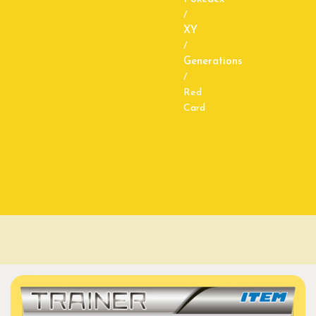
/
XY
/
Generations
/
Red
Card