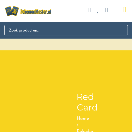
Search for:
Red
Card
Home
/
Pokedex