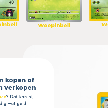
inbell
We
Weepinbell
n kopen of
n verkopen
pen
? Dat kan bij
dig wat geld