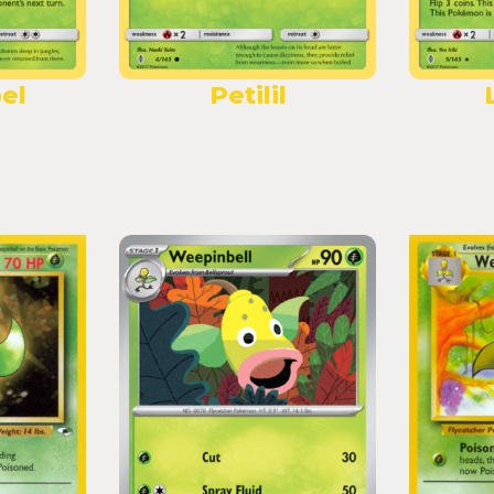
el
Petilil