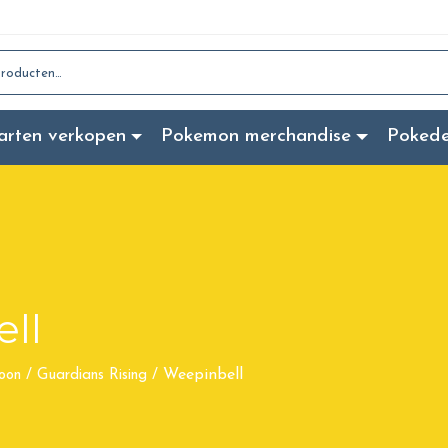
:
arten verkopen
Pokemon merchandise
Poked
ll
Weepinbell
oon
/
Guardians Rising
/