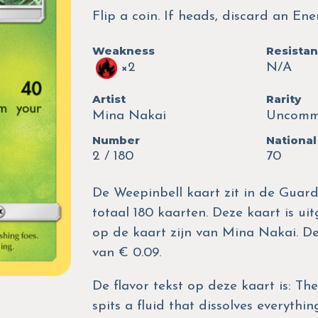
Flip a coin. If heads, discard an E
Weakness
Resista
×2
N/A
Artist
Rarity
Mina Nakai
Uncom
Number
National
2 / 180
70
De Weepinbell kaart zit in de Guard
totaal 180 kaarten. Deze kaart is uit
op de kaart zijn van Mina Nakai. 
van € 0.09.
De flavor tekst op deze kaart is: The 
spits a fluid that dissolves everythin