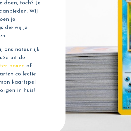
e doen, toch? Je
aanbieden. Wij
oen je
s die wij je
en.
 ons natuurlijk
uze uit de
ter boxen
of
rten collectie
émon kaartspel
orgen in huis!