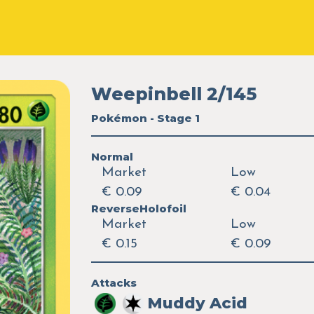
Weepinbell 2/145
Pokémon - Stage 1
Normal
Market
Low
€ 0.09
€ 0.04
ReverseHolofoil
Market
Low
€ 0.15
€ 0.09
Attacks
Muddy Acid