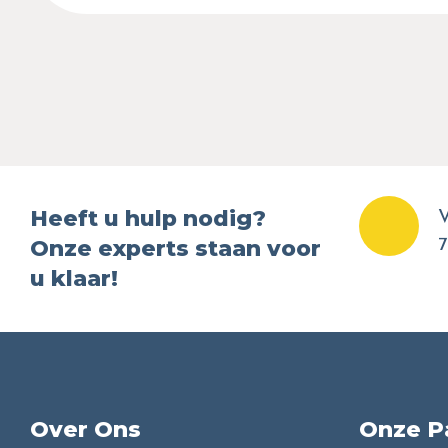
Heeft u hulp nodig?
V
Onze experts staan voor
7
u klaar!
Over Ons
Onze P