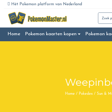
Hét Pokemon platform van Nederland
Search for
Home
Pokemon kaarten kopen
Pokemon ka
Weepinbe
Home
/
Pokedex
/
Sun & M