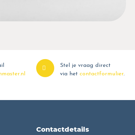
il
Stel je vraag direct
master.nl
via het
contactformulier
.
Contactdetails