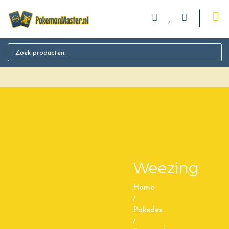
Search for:
Weezing
Home
/
Pokedex
/