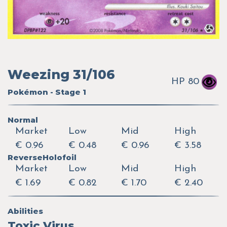
Weezing 31/106
HP 80
Pokémon - Stage 1
Normal
Market
Low
Mid
High
€ 0.96
€ 0.48
€ 0.96
€ 3.58
ReverseHolofoil
Market
Low
Mid
High
€ 1.69
€ 0.82
€ 1.70
€ 2.40
Abilities
Toxic Virus