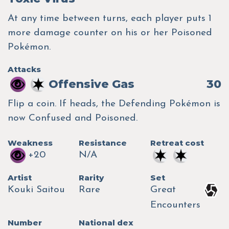
At any time between turns, each player puts 1
more damage counter on his or her Poisoned
Pokémon.
Attacks
Offensive Gas
30
Flip a coin. If heads, the Defending Pokémon is
now Confused and Poisoned.
Weakness
Resistance
Retreat cost
+20
N/A
Artist
Rarity
Set
Kouki Saitou
Rare
Great
Encounters
Number
National dex