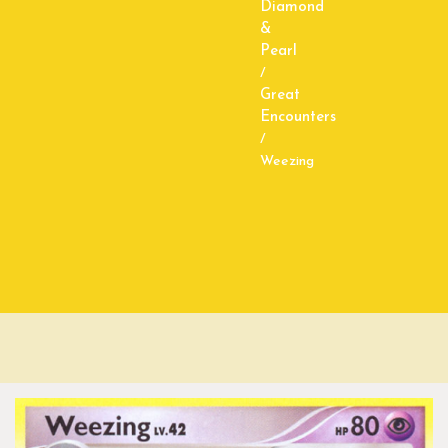
Diamond
&
Pearl
/
Great
Encounters
/
Weezing