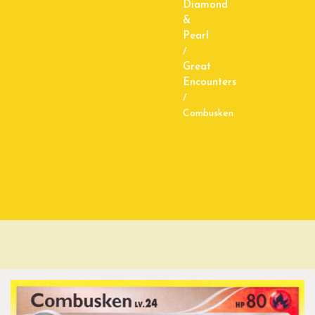
Diamond
&
Pearl
/
Great
Encounters
/
Combusken