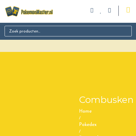
Search for:
Combusken
Home
/
Pokedex
/