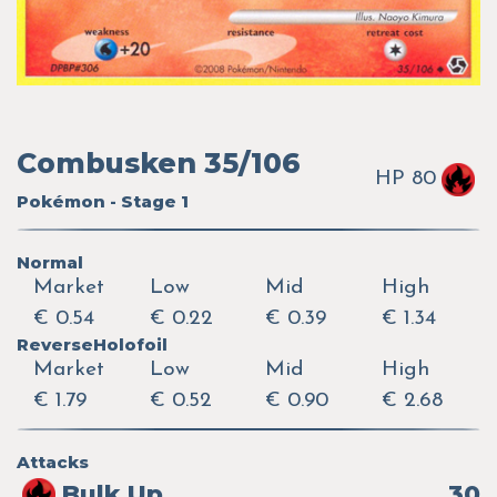
Combusken 35/106
HP 80
Pokémon - Stage 1
Normal
Market
Low
Mid
High
€ 0.54
€ 0.22
€ 0.39
€ 1.34
ReverseHolofoil
Market
Low
Mid
High
€ 1.79
€ 0.52
€ 0.90
€ 2.68
Attacks
Bulk Up
30