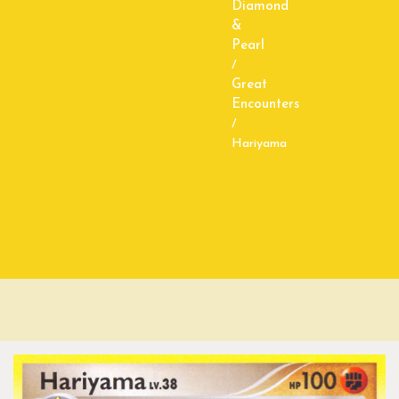
Diamond
&
Pearl
/
Great
Encounters
/
Hariyama