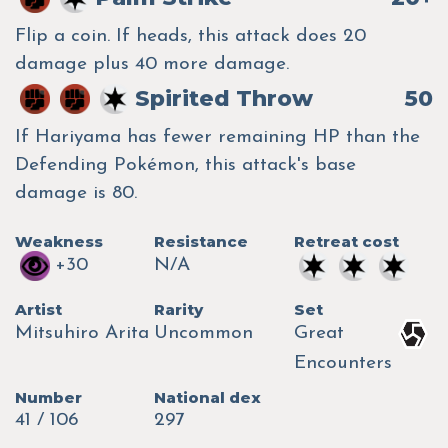
Flip a coin. If heads, this attack does 20
damage plus 40 more damage.
Spirited Throw
50
If Hariyama has fewer remaining HP than the
Defending Pokémon, this attack's base
damage is 80.
Weakness
Resistance
Retreat cost
+30
N/A
Artist
Rarity
Set
Mitsuhiro Arita
Uncommon
Great
Encounters
Number
National dex
41 / 106
297