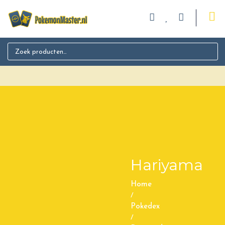
Search for:
Hariyama
Home
/
Pokedex
/