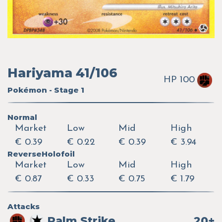
Hariyama 41/106
HP 100
Pokémon - Stage 1
Normal
Market
Low
Mid
High
€ 0.39
€ 0.22
€ 0.39
€ 3.94
ReverseHolofoil
Market
Low
Mid
High
€ 0.87
€ 0.33
€ 0.75
€ 1.79
Attacks
Palm Strike
20+