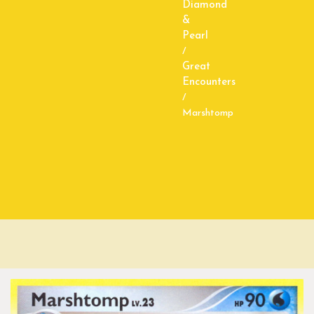
Diamond
&
Pearl
/
Great
Encounters
/
Marshtomp