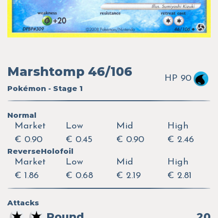
Marshtomp 46/106
HP 90
Pokémon - Stage 1
Normal
Market
Low
Mid
High
€ 0.90
€ 0.45
€ 0.90
€ 2.46
ReverseHolofoil
Market
Low
Mid
High
€ 1.86
€ 0.68
€ 2.19
€ 2.81
Attacks
Pound
20