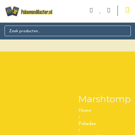
Search for:
Marshtomp
Home
/
Pokedex
/