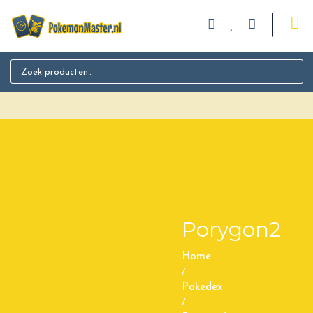
Search for:
Porygon2
Home
/
Pokedex
/