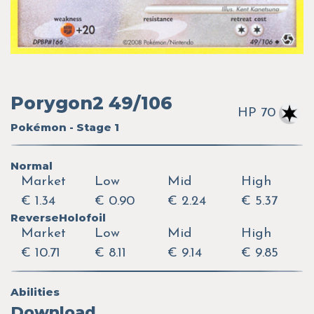
Porygon2 49/106
HP 70
Pokémon - Stage 1
Normal
Market
Low
Mid
High
€ 1.34
€ 0.90
€ 2.24
€ 5.37
ReverseHolofoil
Market
Low
Mid
High
€ 10.71
€ 8.11
€ 9.14
€ 9.85
Abilities
Download