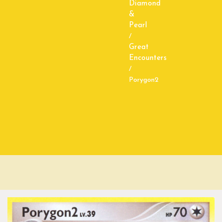
Diamond
&
Pearl
/
Great
Encounters
/
Porygon2