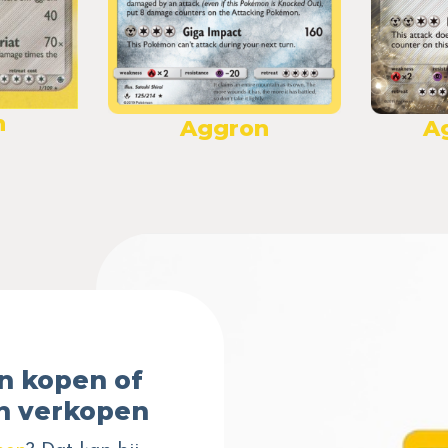
n
Aggron
A
n kopen of
n verkopen