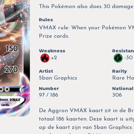
This Pokémon also does 30 damage t
Rules
VMAX rule: When your Pokémon VMA
Prize cards.
Weakness
Resista
×2
-30
Artist
Rarity
5ban Graphics
Rare H
Number
National
97 / 186
306
De Aggron VMAX kaart zit in de Bril
totaal 186 kaarten. Deze kaart is ui
op de kaart zijn van 5ban Graphics