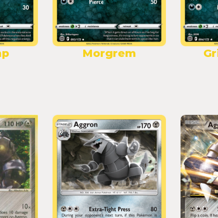
mp
Morgrem
Gr