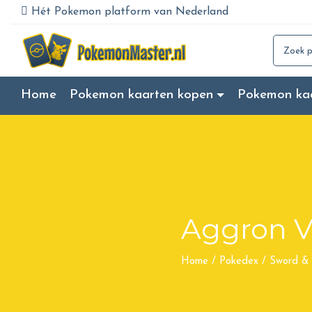
Hét Pokemon platform van Nederland
Search for
Home
Pokemon kaarten kopen
Pokemon ka
Aggron 
Home
/
Pokedex
/
Sword & 