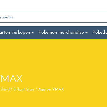
:
arten verkopen
Pokemon merchandise
Poked
VMAX
Aggron VMAX
Shield
/
Brilliant Stars
/