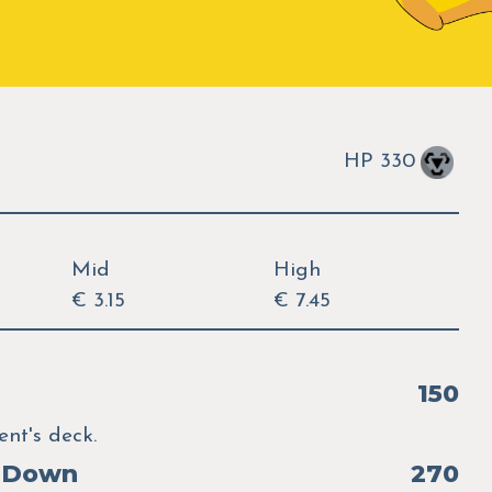
HP 330
Mid
High
€ 3.15
€ 7.45
150
nt's deck.
 Down
270