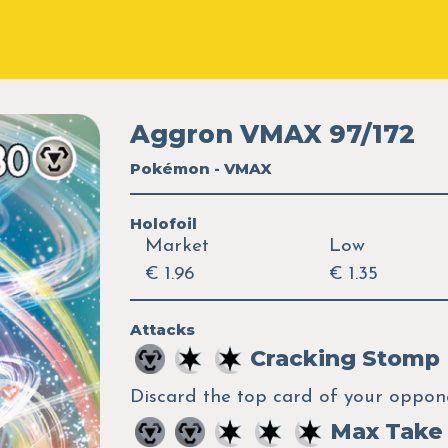
Aggron VMAX 97/172
Pokémon - VMAX
Holofoil
Market
Low
€ 1.96
€ 1.35
Attacks
Cracking Stomp
Discard the top card of your oppone
Max Take