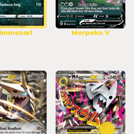
immsnarl
Morpeko V