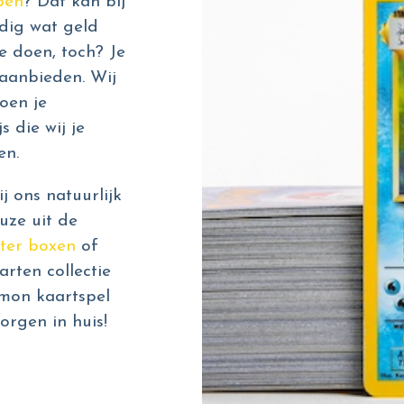
pen
? Dat kan bij
dig wat geld
e doen, toch? Je
aanbieden. Wij
oen je
s die wij je
en.
 ons natuurlijk
uze uit de
ter boxen
of
rten collectie
émon kaartspel
orgen in huis!