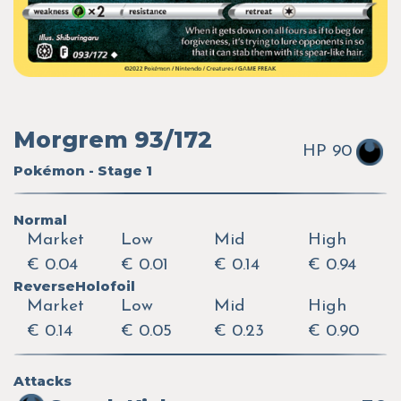
Morgrem 93/172
HP 90
Pokémon - Stage 1
Normal
Market
Low
Mid
High
€ 0.04
€ 0.01
€ 0.14
€ 0.94
ReverseHolofoil
Market
Low
Mid
High
€ 0.14
€ 0.05
€ 0.23
€ 0.90
Attacks