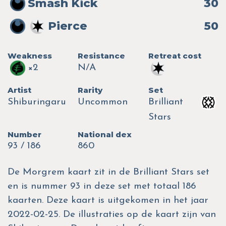
Smash Kick
30
Pierce
50
Weakness
Resistance
Retreat cost
×2
N/A
Artist
Rarity
Set
Shiburingaru
Uncommon
Brilliant
Stars
Number
National dex
93 / 186
860
De Morgrem kaart zit in de Brilliant Stars set
en is nummer 93 in deze set met totaal 186
kaarten. Deze kaart is uitgekomen in het jaar
2022-02-25. De illustraties op de kaart zijn van