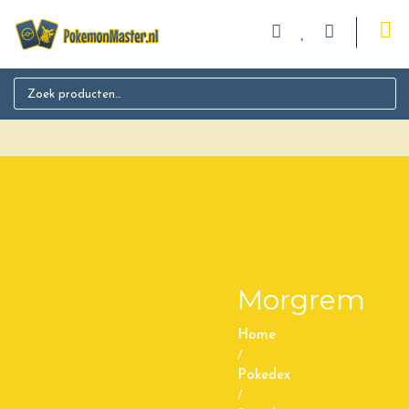
Search for:
Morgrem
Home
/
Pokedex
/