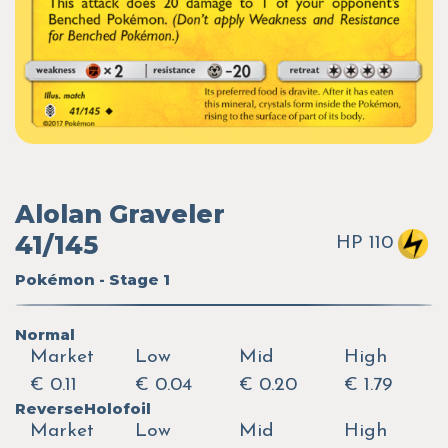
Alolan Graveler
41/145
HP 110
Pokémon - Stage 1
Normal
Market
Low
Mid
High
€ 0.11
€ 0.04
€ 0.20
€ 1.79
ReverseHolofoil
Market
Low
Mid
High