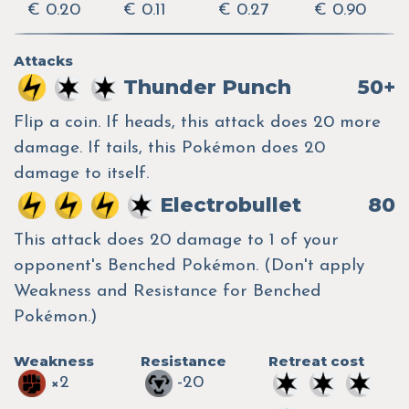
€ 0.20
€ 0.11
€ 0.27
€ 0.90
Attacks
Thunder Punch
50+
Flip a coin. If heads, this attack does 20 more
damage. If tails, this Pokémon does 20
damage to itself.
Electrobullet
80
This attack does 20 damage to 1 of your
opponent's Benched Pokémon. (Don't apply
Weakness and Resistance for Benched
Pokémon.)
Weakness
Resistance
Retreat cost
×2
-20