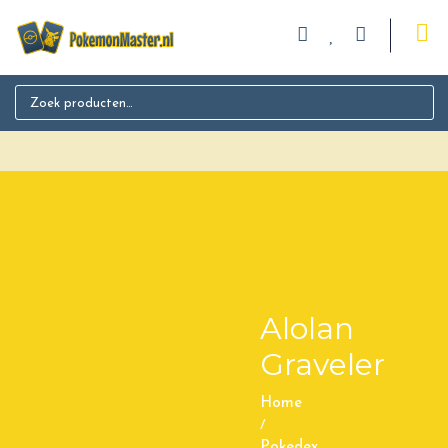
Search for:
Alolan
Graveler
Home
/
Pokedex