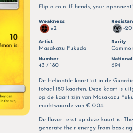
Flip a coin. If heads, your opponent
Weakness
Resista
×2
-20
Artist
Rarity
Masakazu Fukuda
Commo
Number
National
43 / 180
694
De Helioptile kaart zit in de Guardi
totaal 180 kaarten. Deze kaart is uit
op de kaart zijn van Masakazu Fuk
marktwaarde van € 0.04.
De flavor tekst op deze kaart is: Th
generate their energy from basking i