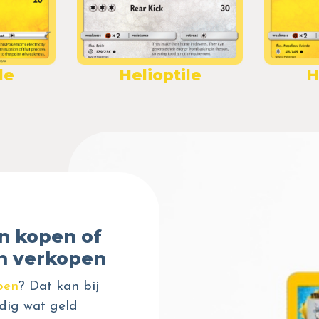
le
Helioptile
H
n kopen of
n verkopen
pen
? Dat kan bij
dig wat geld