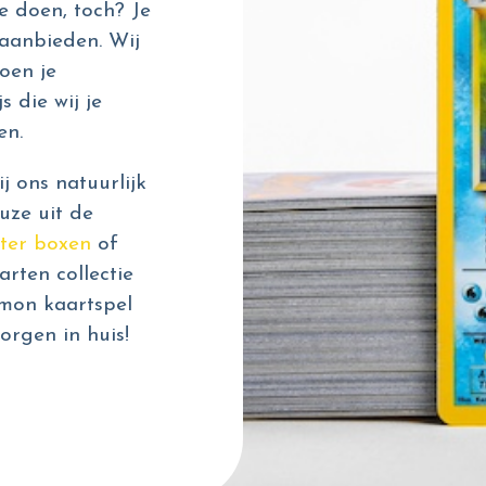
e doen, toch? Je
aanbieden. Wij
oen je
s die wij je
en.
 ons natuurlijk
uze uit de
ter boxen
of
rten collectie
émon kaartspel
orgen in huis!