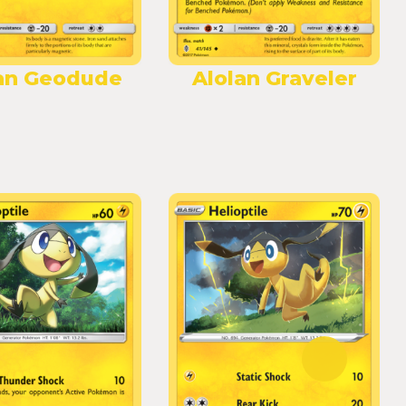
an Geodude
Alolan Graveler