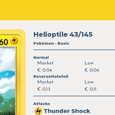
Helioptile 43/145
Pokémon - Basic
Normal
Market
Low
€ 0.04
€ 0.04
ReverseHolofoil
Market
Low
€ 0.13
€ 0.11
Attacks
Thunder Shock