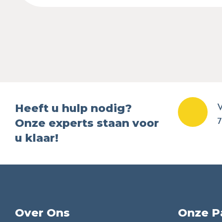
Heeft u hulp nodig?
V
Onze experts staan voor
7
u klaar!
Over Ons
Onze P