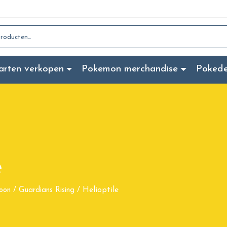
:
arten verkopen
Pokemon merchandise
Poked
e
Helioptile
oon
/
Guardians Rising
/