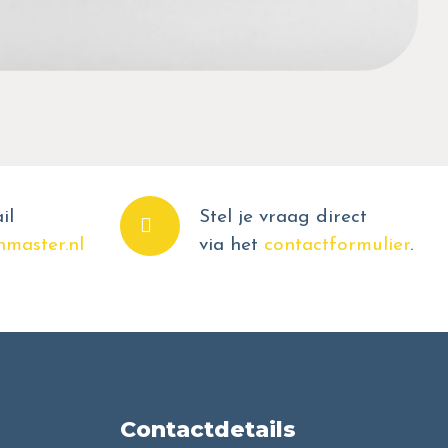
il
Stel je vraag direct
master.nl
via het
contactformulier
.
Contactdetails