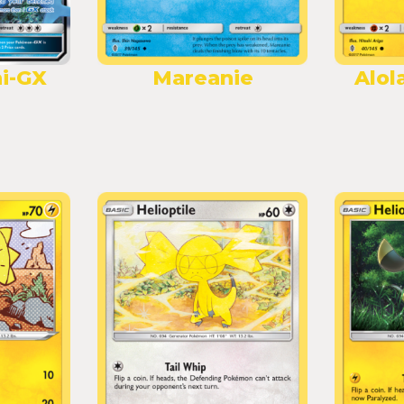
i-GX
Mareanie
Alol