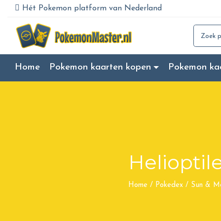
Hét Pokemon platform van Nederland
Search for
Home
Pokemon kaarten kopen
Pokemon ka
Helioptil
Home
/
Pokedex
/
Sun & M