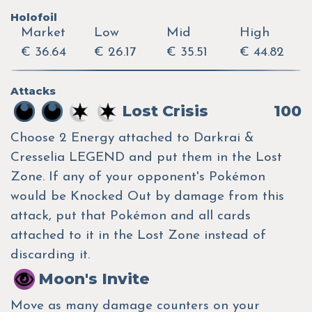
Holofoil
Market
Low
Mid
High
€ 36.64
€ 26.17
€ 35.51
€ 44.82
Attacks
Lost Crisis
100
Choose 2 Energy attached to Darkrai &
Cresselia LEGEND and put them in the Lost
Zone. If any of your opponent's Pokémon
would be Knocked Out by damage from this
attack, put that Pokémon and all cards
attached to it in the Lost Zone instead of
discarding it.
Moon's Invite
Move as many damage counters on your