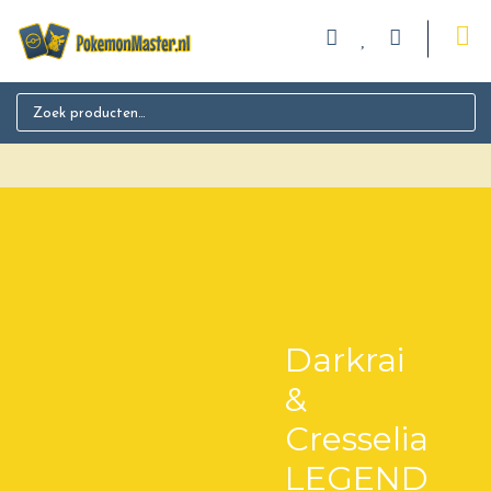
Search for:
Darkrai
&
Cresselia
LEGEND