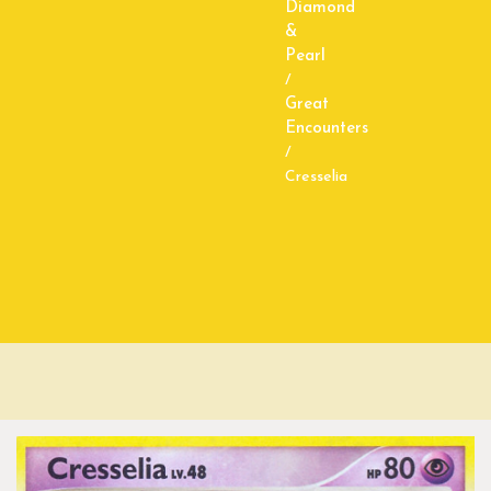
Diamond
&
Pearl
/
Great
Encounters
/
Cresselia