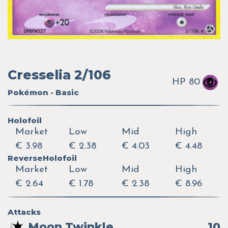
Cresselia 2/106
HP 80
Pokémon - Basic
Holofoil
Market
Low
Mid
High
€ 3.98
€ 2.38
€ 4.03
€ 4.48
ReverseHolofoil
Market
Low
Mid
High
€ 2.64
€ 1.78
€ 2.38
€ 8.96
Attacks
Moon Twinkle
10