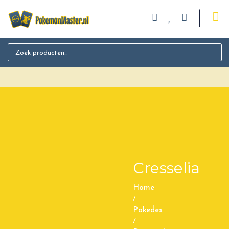
Search for:
Cresselia
Home
/
Pokedex
/