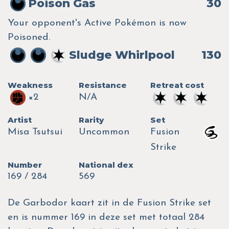
Poison Gas
30
Your opponent's Active Pokémon is now
Poisoned.
Sludge Whirlpool
130
Weakness
Resistance
Retreat cost
×2
N/A
Artist
Rarity
Set
Misa Tsutsui
Uncommon
Fusion
Strike
Number
National dex
169 / 284
569
De Garbodor kaart zit in de Fusion Strike set
en is nummer 169 in deze set met totaal 284