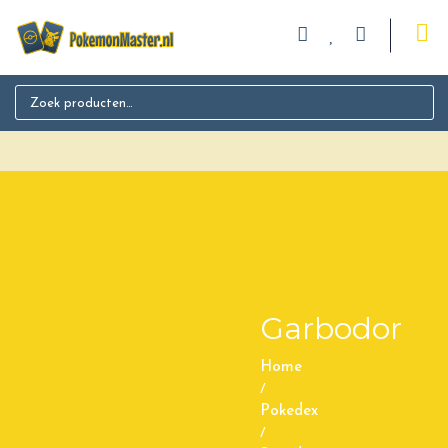
Search for:
Garbodor
Home
/
Pokedex
/