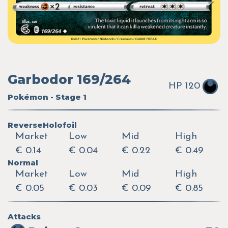
Garbodor 169/264
HP 120
Pokémon - Stage 1
ReverseHolofoil
Market
Low
Mid
High
€ 0.14
€ 0.04
€ 0.22
€ 0.49
Normal
Market
Low
Mid
High
€ 0.05
€ 0.03
€ 0.09
€ 0.85
Attacks