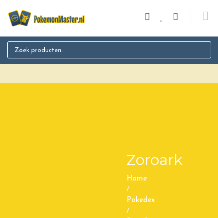
Search for:
Zoroark
Home
/
Pokedex
/