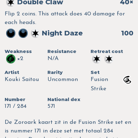
Double Claw
40×
Flip 2 coins. This attack does 40 damage for
each heads.
Night Daze
100
Weakness
Resistance
Retreat cost
×2
N/A
Artist
Rarity
Set
Kouki Saitou
Uncommon
Fusion
Strike
Number
National dex
171 / 284
571
De Zoroark kaart zit in de Fusion Strike set en
is nummer 171 in deze set met totaal 284