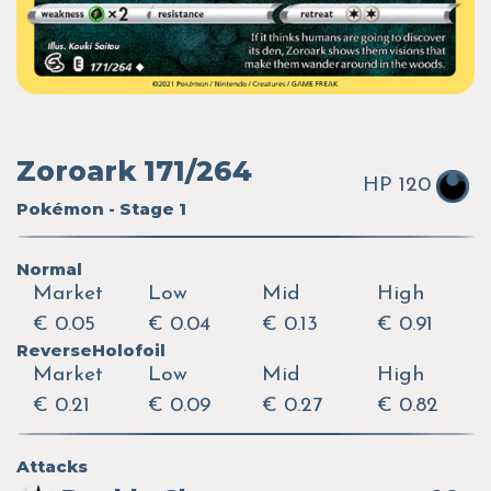
Zoroark 171/264
HP 120
Pokémon - Stage 1
Normal
Market
Low
Mid
High
€ 0.05
€ 0.04
€ 0.13
€ 0.91
ReverseHolofoil
Market
Low
Mid
High
€ 0.21
€ 0.09
€ 0.27
€ 0.82
Attacks