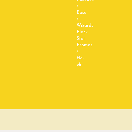
/
Base
/
Wizards
Black
Star
Promos
/
Ho-
oh