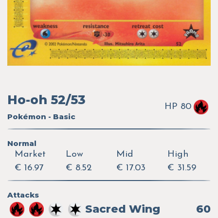
Ho-oh 52/53
HP 80
Pokémon - Basic
Normal
Market
Low
Mid
High
€ 16.97
€ 8.52
€ 17.03
€ 31.59
Attacks
Sacred Wing
60