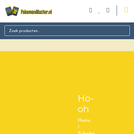
Search for:
Ho-
oh
Home
/
Pokedex