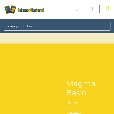
Search for:
Magma
Basin
Home
/
Pokedex