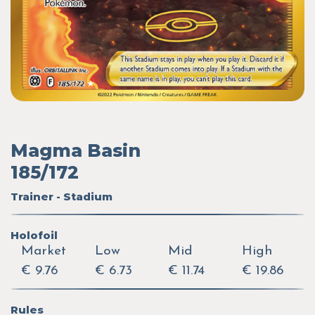
Magma Basin
185/172
Trainer - Stadium
Holofoil
Market
Low
Mid
High
€ 9.76
€ 6.73
€ 11.74
€ 19.86
Rules