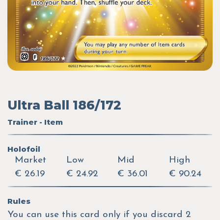
Ultra Ball 186/172
Trainer - Item
Holofoil
Market
Low
Mid
High
€ 26.19
€ 24.92
€ 36.01
€ 90.24
Rules
You can use this card only if you discard 2