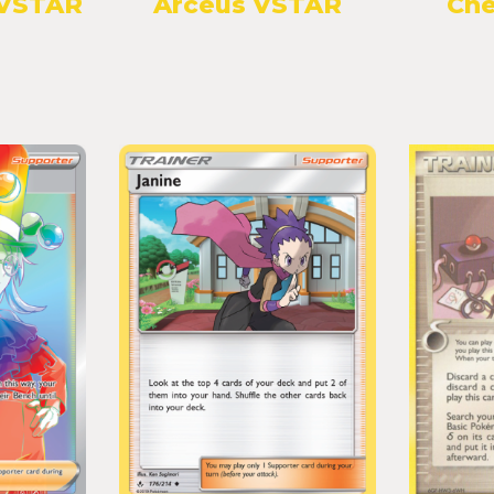
 VSTAR
Arceus VSTAR
Che