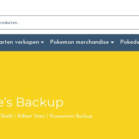
:
arten verkopen
Pokemon merchandise
Poked
’s Backup
Roseanne's Backup
Shield
/
Brilliant Stars
/