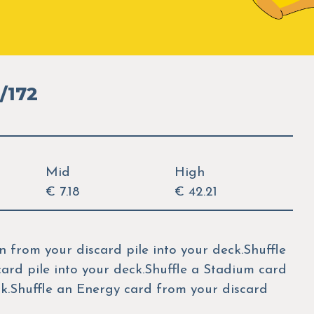
/172
Mid
High
€ 7.18
€ 42.21
 from your discard pile into your deck.Shuffle
rd pile into your deck.Shuffle a Stadium card
ck.Shuffle an Energy card from your discard