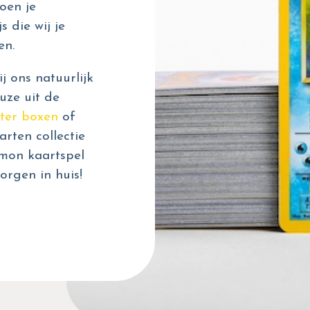
oen je
s die wij je
en.
 ons natuurlijk
uze uit de
ter boxen
of
rten collectie
émon kaartspel
orgen in huis!