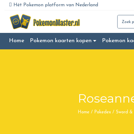
Hét Pokemon platform van Nederland
Search for
Home
Pokemon kaarten kopen
Pokemon ka
Roseanne
Home
/
Pokedex
/
Sword & 