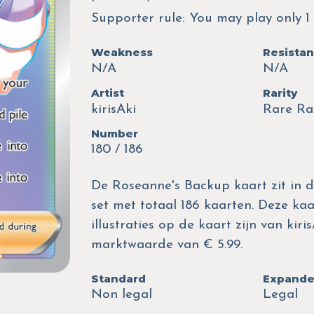
Supporter rule: You may play only 1
Weakness
Resista
N/A
N/A
Artist
Rarity
kirisAki
Rare Ra
Number
180 / 186
De Roseanne's Backup kaart zit in de
set met totaal 186 kaarten. Deze ka
illustraties op de kaart zijn van ki
marktwaarde van € 5.99.
Standard
Expand
Non legal
Legal