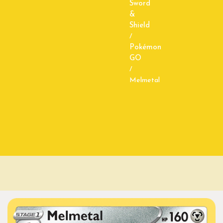
Sword
&
Shield
/
Pokémon
GO
/
Melmetal