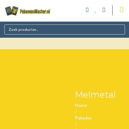
Search for:
Melmetal
Home
/
Pokedex
/