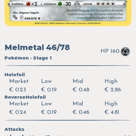
Melmetal 46/78
HP 160
Pokémon - Stage 1
Holofoil
Market
Low
Mid
High
€ 0.23
€ 0.19
€ 0.48
€ 2.86
ReverseHolofoil
Market
Low
Mid
High
€ 0.24
€ 0.19
€ 0.46
€ 4.81
Attacks