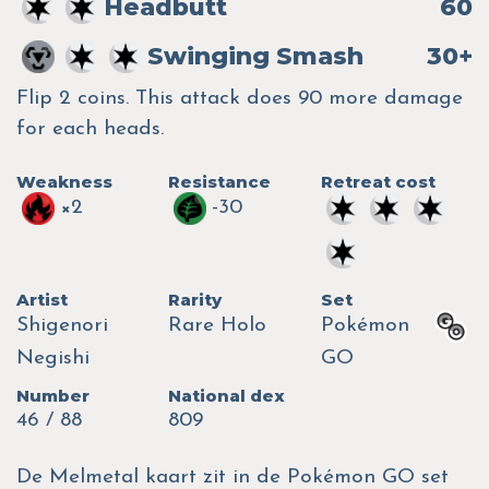
Headbutt
60
Swinging Smash
30+
Flip 2 coins. This attack does 90 more damage
for each heads.
Weakness
Resistance
Retreat cost
×2
-30
Artist
Rarity
Set
Shigenori
Rare Holo
Pokémon
Negishi
GO
Number
National dex
46 / 88
809
De Melmetal kaart zit in de Pokémon GO set