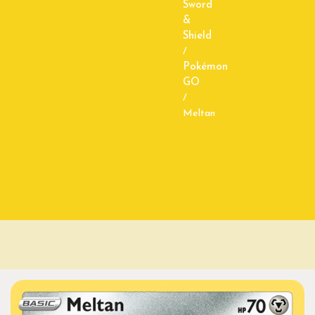
Sword
&
Shield
/
Pokémon
GO
/
Meltan