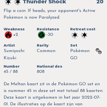
Thunder Shock
20
Flip a coin. If heads, your opponent's Active
Pokémon is now Paralyzed.
Weakness
Resistance
Retreat cost
×2
-30
Artist
Rarity
Set
Sumiyoshi
Common
Pokémon
Kizuki
GO
Number
National dex
45 / 88
808
De Meltan kaart zit in de Pokémon GO set en
is nummer 45 in deze set met totaal 88 kaarten.
Deze kaart is uitgekomen in het jaar 2022-07-
01. De illustraties op de kaart zijn van