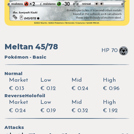
Meltan 45/78
HP 70
Pokémon - Basic
Normal
Market
Low
Mid
High
€ 0.13
€ 0.12
€ 0.24
€ 0.96
ReverseHolofoil
Market
Low
Mid
High
€ 0.24
€ 0.19
€ 0.32
€ 1.92
Attacks