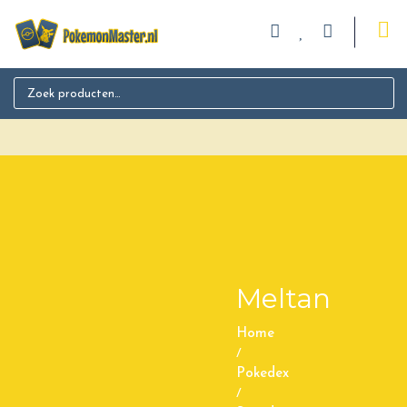
Search for:
Meltan
Home
/
Pokedex
/