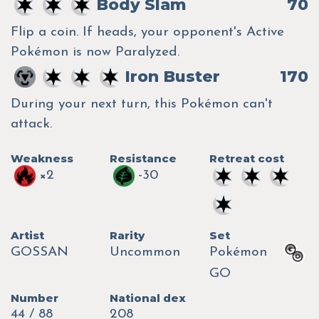
Body Slam
70
Flip a coin. If heads, your opponent's Active
Pokémon is now Paralyzed.
Iron Buster
170
During your next turn, this Pokémon can't
attack.
Weakness
Resistance
Retreat cost
×2
-30
Artist
Rarity
Set
GOSSAN
Uncommon
Pokémon
GO
Number
National dex
44 / 88
208