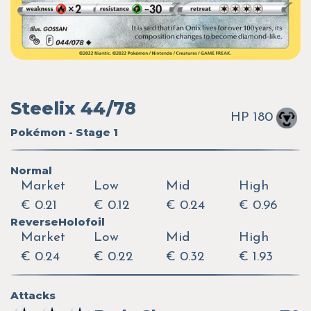
Steelix 44/78
HP 180
Pokémon - Stage 1
Normal
Market
Low
Mid
High
€ 0.21
€ 0.12
€ 0.24
€ 0.96
ReverseHolofoil
Market
Low
Mid
High
€ 0.24
€ 0.22
€ 0.32
€ 1.93
Attacks