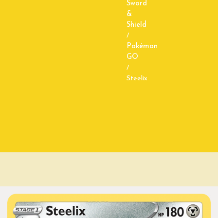
Sword
&
Shield
/
Pokémon
GO
/
Steelix