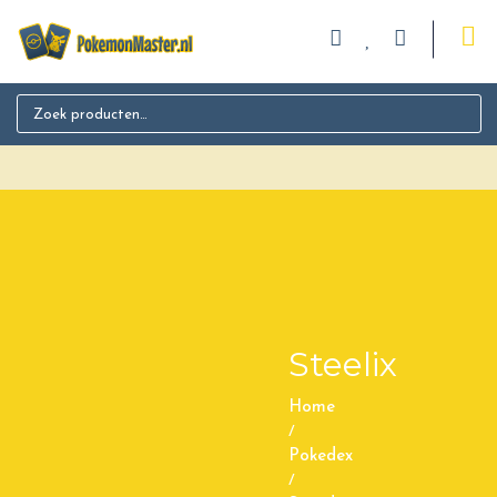
Search for:
Steelix
Home
/
Pokedex
/