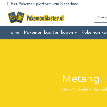
Hét Pokemon platform van Nederland
Search for
Home
Pokemon kaarten kopen
Pokemon ka
Metang
Home
/
Pokedex
/
Heartgol