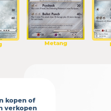
Metang
g
n kopen of
n verkopen