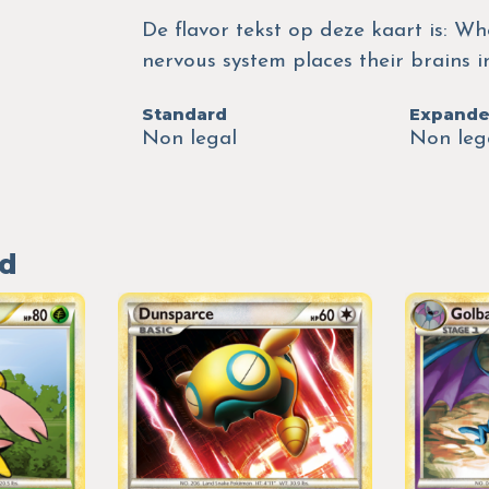
De flavor tekst op deze kaart is: W
nervous system places their brains i
Standard
Expand
Non legal
Non leg
ed