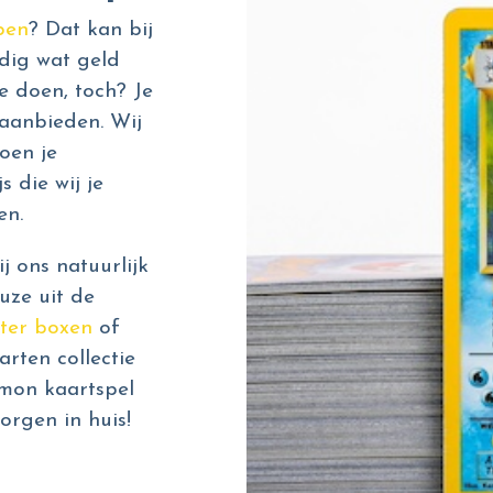
pen
? Dat kan bij
dig wat geld
e doen, toch? Je
aanbieden. Wij
oen je
s die wij je
en.
 ons natuurlijk
uze uit de
ter boxen
of
rten collectie
émon kaartspel
orgen in huis!