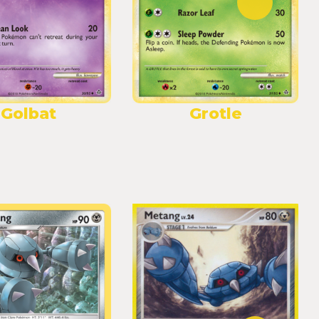
Golbat
Grotle