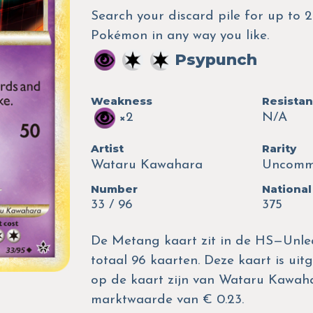
Search your discard pile for up to 
Pokémon in any way you like.
Psypunch
Weakness
Resista
×2
N/A
Artist
Rarity
Wataru Kawahara
Uncom
Number
National
33 / 96
375
De Metang kaart zit in de HS—Unlea
totaal 96 kaarten. Deze kaart is uitg
op de kaart zijn van Wataru Kawah
marktwaarde van € 0.23.