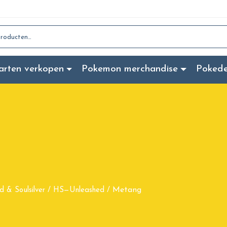
:
arten verkopen
Pokemon merchandise
Poked
Metang
d & Soulsilver
/
HS—Unleashed
/