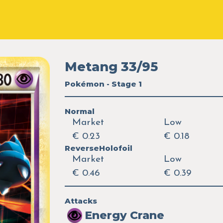
Metang 33/95
Pokémon - Stage 1
Normal
Market
Low
€ 0.23
€ 0.18
ReverseHolofoil
Market
Low
€ 0.46
€ 0.39
Attacks
Energy Crane