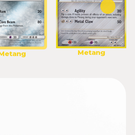
Metang
Metang