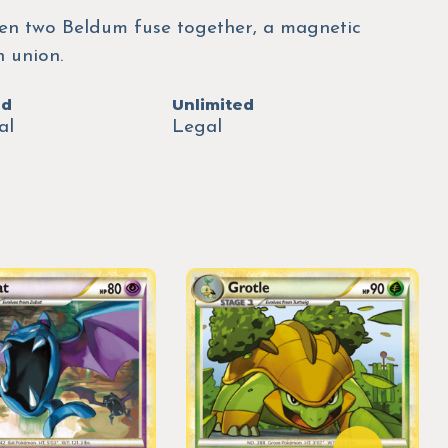
hen two Beldum fuse together, a magnetic
n union.
ed
Unlimited
al
Legal