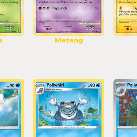
a
Metang