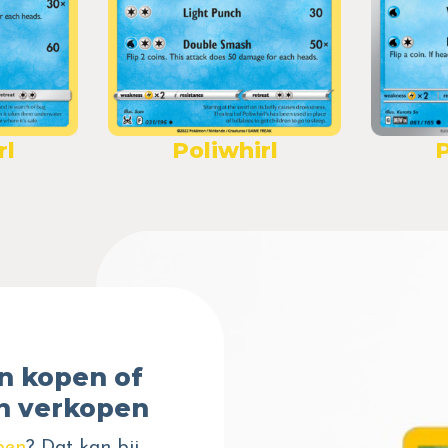
rl
Poliwhirl
P
n kopen of
n verkopen
pen
? Dat kan bij