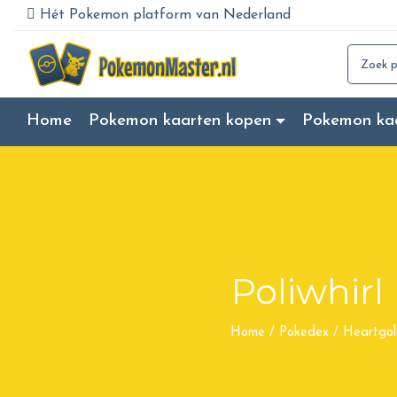
Hét Pokemon platform van Nederland
Search for
Home
Pokemon kaarten kopen
Pokemon ka
Poliwhirl
Home
/
Pokedex
/
Heartgol