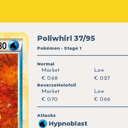
Poliwhirl 37/95
Pokémon - Stage 1
Normal
Market
Low
€ 0.68
€ 0.27
ReverseHolofoil
Market
Low
€ 0.70
€ 0.66
Attacks
Hypnoblast