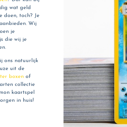
dig wat geld
e doen, toch? Je
aanbieden. Wij
oen je
s die wij je
en.
 ons natuurlijk
uze uit de
ter boxen
of
rten collectie
émon kaartspel
orgen in huis!