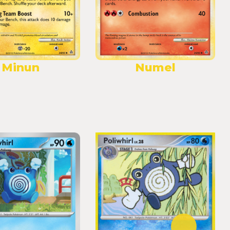
Minun
Numel