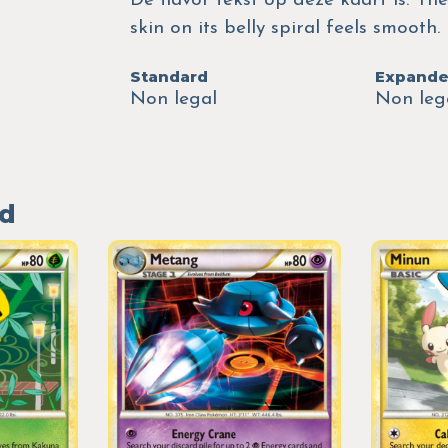
De flavor tekst op deze kaart is: The
skin on its belly spiral feels smooth.
Standard
Expand
Non legal
Non leg
ed