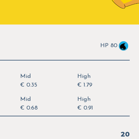
HP 80
Mid
High
€ 0.35
€ 1.79
Mid
High
€ 0.68
€ 0.91
20