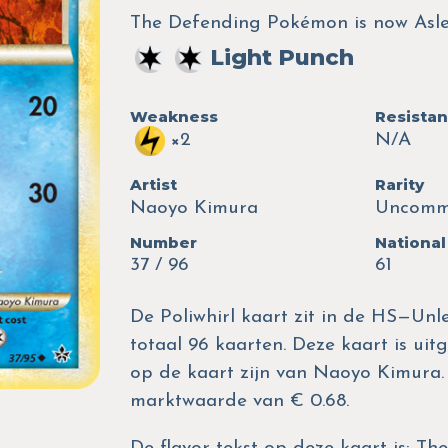
The Defending Pokémon is now Asle
Light Punch
Weakness
Resista
×2
N/A
Artist
Rarity
Naoyo Kimura
Uncom
Number
National
37 / 96
61
De Poliwhirl kaart zit in de HS—Unl
totaal 96 kaarten. Deze kaart is uitg
op de kaart zijn van Naoyo Kimura.
marktwaarde van € 0.68.