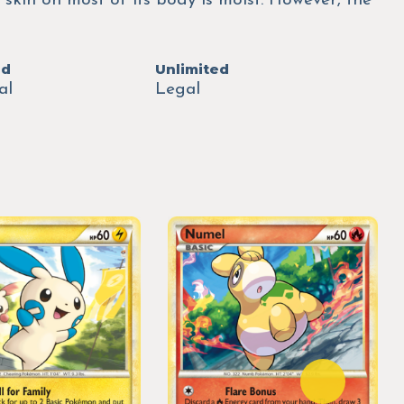
 skin on most of its body is moist. However, the
ed
Unlimited
al
Legal