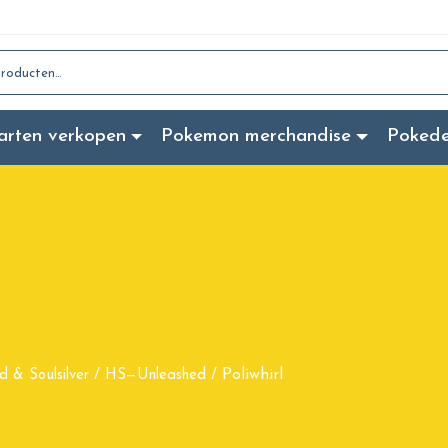
:
arten verkopen
Pokemon merchandise
Poked
Poliwhirl
d & Soulsilver
/
HS—Unleashed
/