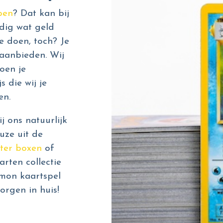
pen
? Dat kan bij
dig wat geld
e doen, toch? Je
aanbieden. Wij
oen je
s die wij je
en.
 ons natuurlijk
uze uit de
ter boxen
of
rten collectie
émon kaartspel
orgen in huis!