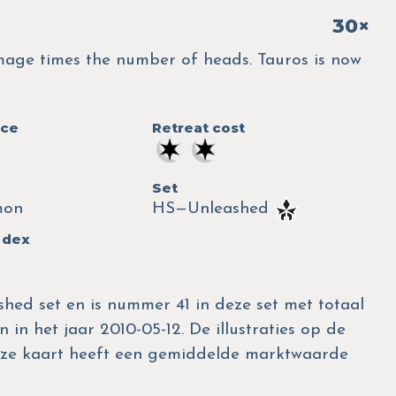
30×
amage times the number of heads. Tauros is now
nce
Retreat cost
Set
mon
HS—Unleashed
 dex
hed set en is nummer 41 in deze set met totaal
 in het jaar 2010-05-12. De illustraties op de
eze kaart heeft een gemiddelde marktwaarde