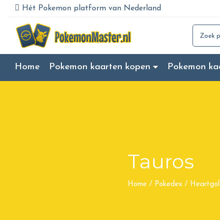
Hét Pokemon platform van Nederland
Search for
Home
Pokemon kaarten kopen
Pokemon ka
Tauros
Home
/
Pokedex
/
Heartgol