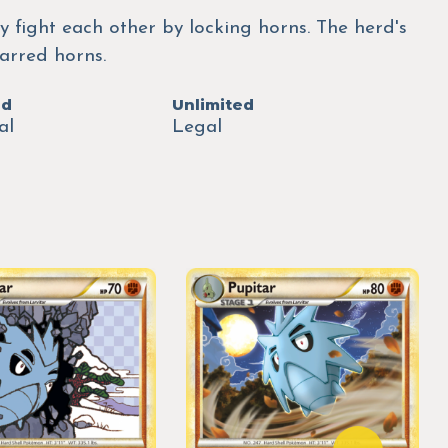
ey fight each other by locking horns. The herd's
carred horns.
ed
Unlimited
al
Legal