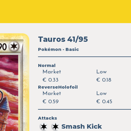
Tauros 41/95
Pokémon - Basic
Normal
Market
Low
€ 0.33
€ 0.18
ReverseHolofoil
Market
Low
€ 0.59
€ 0.45
Attacks
Smash Kick