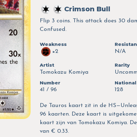
Crimson Bull
Flip 3 coins. This attack does 30 d
Confused.
Weakness
Resista
×2
N/A
Artist
Rarity
Tomokazu Komiya
Uncom
Number
National
41 / 96
128
De Tauros kaart zit in de HS—Unleas
96 kaarten. Deze kaart is uitgekomen
kaart zijn van Tomokazu Komiya. D
van € 0.33.