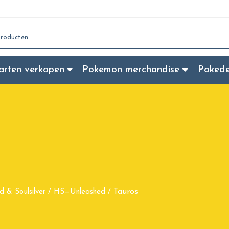
:
arten verkopen
Pokemon merchandise
Poked
Tauros
d & Soulsilver
/
HS—Unleashed
/