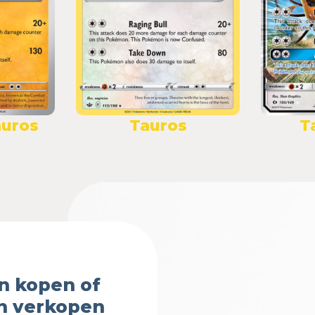
auros
Tauros
T
n kopen of
n verkopen