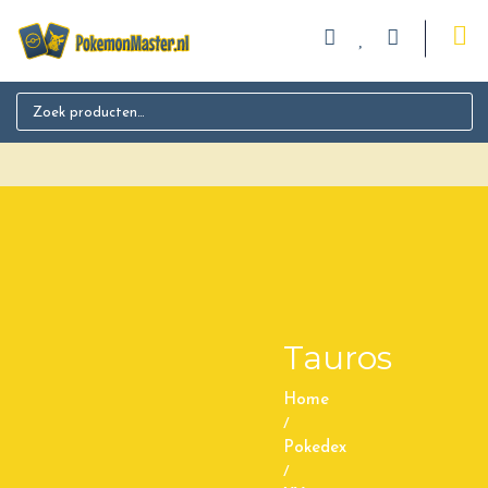
Search for:
Tauros
Home
/
Pokedex
/