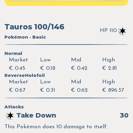
Tauros 100/146
HP 110
Pokémon - Basic
Normal
Market
Low
Mid
High
€ 0.45
€ 0.18
€ 0.42
€ 2.81
ReverseHolofoil
Market
Low
Mid
High
€ 0.67
€ 0.31
€ 0.62
€ 896.37
Attacks
Take Down
30
This Pokémon does 10 damage to itself.