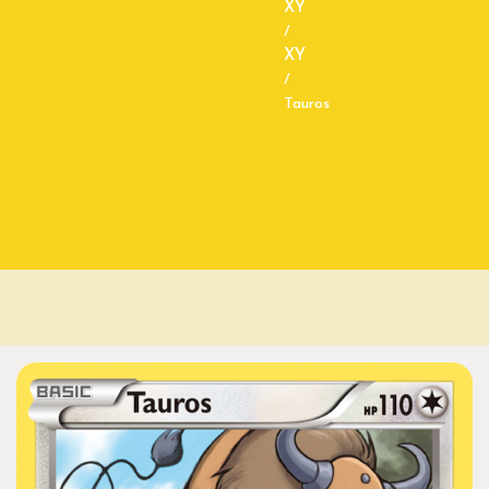
XY
/
XY
/
Tauros