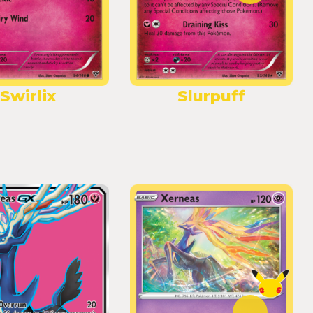
Swirlix
Slurpuff