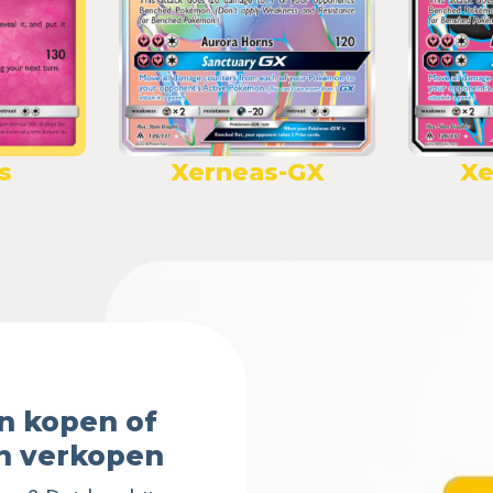
s
Xerneas-GX
Xe
n kopen of
n verkopen