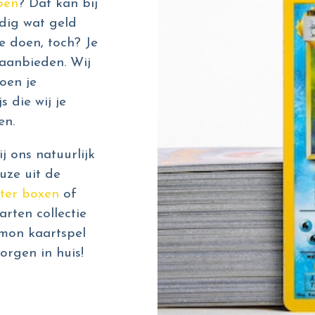
pen
? Dat kan bij
dig wat geld
e doen, toch? Je
aanbieden. Wij
oen je
s die wij je
en.
 ons natuurlijk
uze uit de
ter boxen
of
rten collectie
émon kaartspel
orgen in huis!