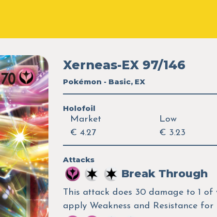
Xerneas-EX 97/146
Pokémon - Basic, EX
Holofoil
Market
Low
€ 4.27
€ 3.23
Attacks
Break Through
This attack does 30 damage to 1 of
apply Weakness and Resistance for