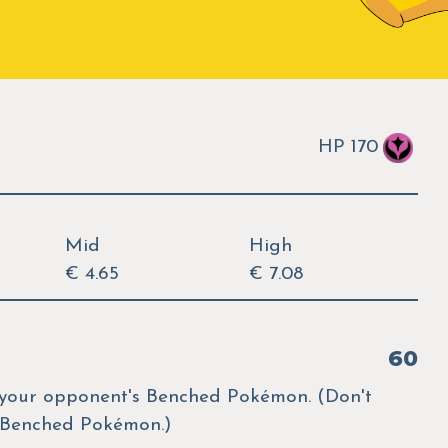
HP 170
Mid
High
€ 4.65
€ 7.08
60
 your opponent's Benched Pokémon. (Don't
 Benched Pokémon.)