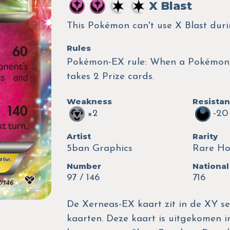
X Blast
This Pokémon can't use X Blast duri
Rules
Pokémon-EX rule: When a Pokémon-
takes 2 Prize cards.
Weakness
Resista
×2
-20
Artist
Rarity
5ban Graphics
Rare Ho
Number
National
97 / 146
716
De Xerneas-EX kaart zit in de XY se
kaarten. Deze kaart is uitgekomen in