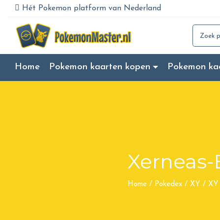
Hét Pokemon platform van Nederland
Search for
Home
Pokemon kaarten kopen
Pokemon ka
Xerneas-
Home
/
Pokedex
/
XY
/
XY