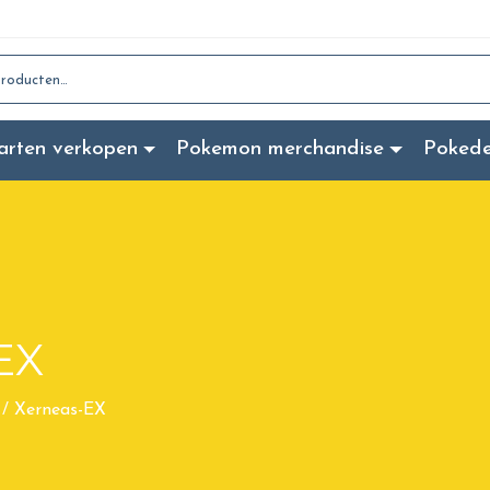
:
arten verkopen
Pokemon merchandise
Poked
EX
Xerneas-EX
/