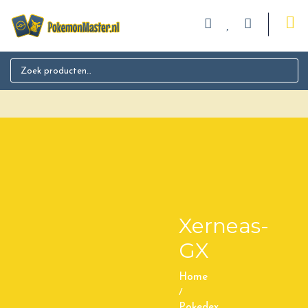
Search for:
Xerneas-
GX
Home
/
Pokedex