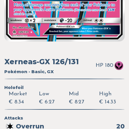
Xerneas-GX 126/131
HP 180
Pokémon - Basic, GX
Holofoil
Market
Low
Mid
High
€ 8.34
€ 6.27
€ 8.27
€ 14.33
Attacks
Overrun
20