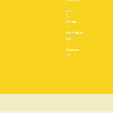
/
Sun
&
Moon
/
Forbidden
Light
/
Xerneas-
GX