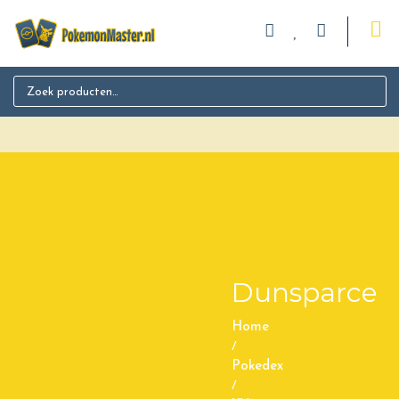
Search for:
Dunsparce
Home
/
Pokedex
/