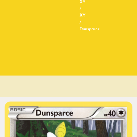
XY
/
XY
/
Dunsparce