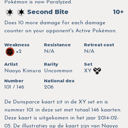
Pokémon is now Paralyzed.
Second Bite
10+
Does 10 more damage for each damage
counter on your opponent's Active Pokémon.
Weakness
Resistance
Retreat cost
×2
N/A
N/A
Artist
Rarity
Set
Naoyo Kimura
Uncommon
XY
Number
National dex
101 / 146
206
De Dunsparce kaart zit in de XY set en is
nummer 101 in deze set met totaal 146 kaarten.
Deze kaart is uitgekomen in het jaar 2014-02-
05. De illustraties op de kaart zijn van Naoyo