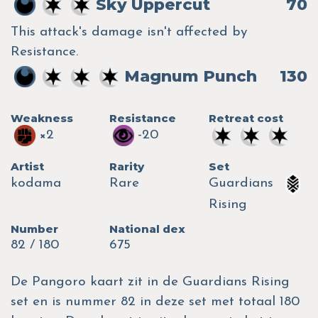
Sky Uppercut
70
This attack's damage isn't affected by
Resistance.
Magnum Punch
130
Weakness
Resistance
Retreat cost
×2
-20
Artist
Rarity
Set
kodama
Rare
Guardians
Rising
Number
National dex
82 / 180
675
De Pangoro kaart zit in de Guardians Rising
set en is nummer 82 in deze set met totaal 180