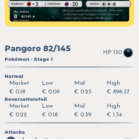
Pangoro 82/145
HP 130
Pokémon - Stage 1
Normal
Market
Low
Mid
High
€ 0.18
€ 0.09
€ 0.25
€ 896.37
ReverseHolofoil
Market
Low
Mid
High
€ 0.22
€ 0.18
€ 0.39
€ 1.34
Attacks