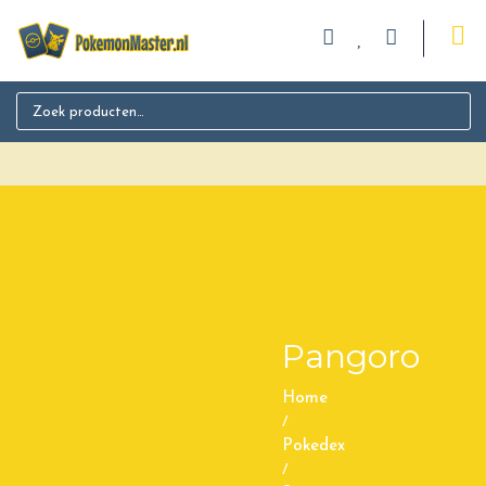
Search for:
Pangoro
Home
/
Pokedex
/