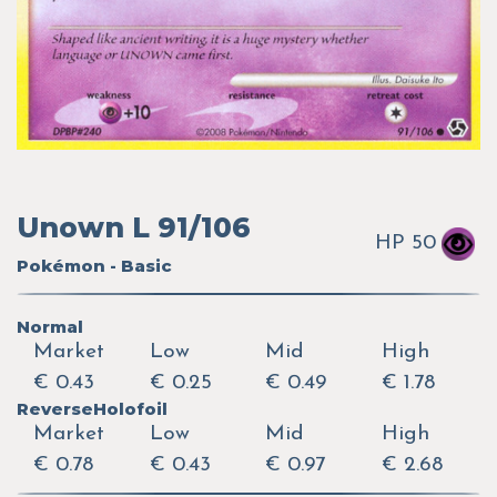
Unown L 91/106
HP 50
Pokémon - Basic
Normal
Market
Low
Mid
High
€ 0.43
€ 0.25
€ 0.49
€ 1.78
ReverseHolofoil
Market
Low
Mid
High
€ 0.78
€ 0.43
€ 0.97
€ 2.68