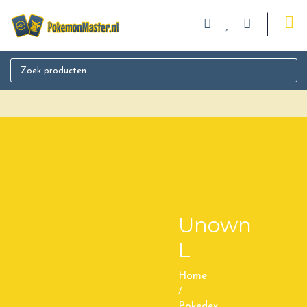
Search for:
Unown
L
Home
/
Pokedex