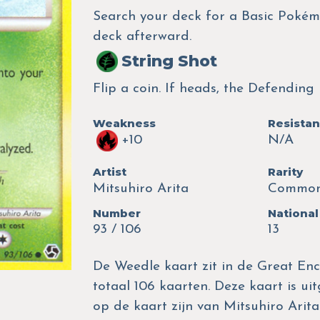
Search your deck for a Basic Pokémo
deck afterward.
String Shot
Flip a coin. If heads, the Defendin
Weakness
Resista
+10
N/A
Artist
Rarity
Mitsuhiro Arita
Commo
Number
National
93 / 106
13
De Weedle kaart zit in de Great Enc
totaal 106 kaarten. Deze kaart is ui
op de kaart zijn van Mitsuhiro Arit