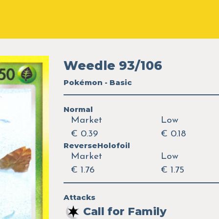
Weedle 93/106
Pokémon - Basic
Normal
Market
Low
€ 0.39
€ 0.18
ReverseHolofoil
Market
Low
€ 1.76
€ 1.75
Attacks
Call for Family