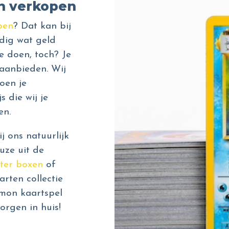
n verkopen
pen
? Dat kan bij
dig wat geld
e doen, toch? Je
aanbieden. Wij
oen je
s die wij je
en.
 ons natuurlijk
uze uit de
ter boxen
of
rten collectie
émon kaartspel
orgen in huis!