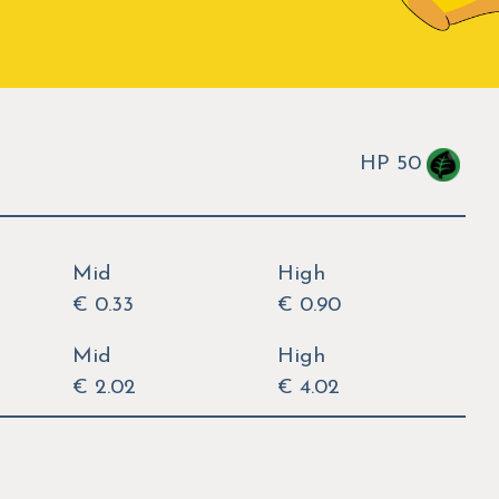
HP 50
Mid
High
€ 0.33
€ 0.90
Mid
High
€ 2.02
€ 4.02