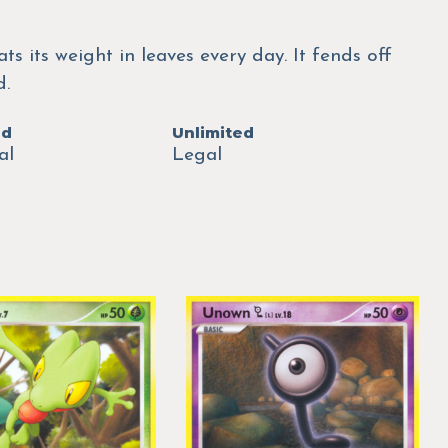
ats its weight in leaves every day. It fends off
d.
ed
Unlimited
al
Legal