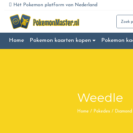
Hét Pokemon platform van Nederland
Search for
Home
Pokemon kaarten kopen
Pokemon ka
Weedle
Home
/
Pokedex
/
Diamond 