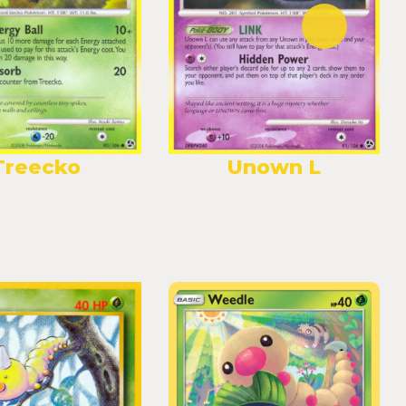
Treecko
Unown L