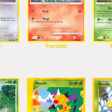
i
Torchic