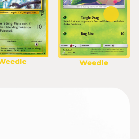
Weedle
Weedle