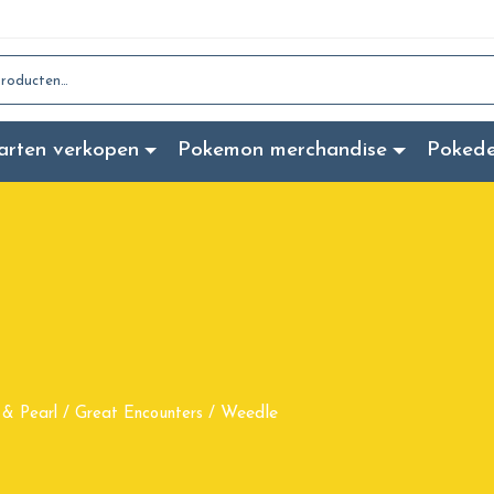
:
arten verkopen
Pokemon merchandise
Poked
Weedle
& Pearl
/
Great Encounters
/