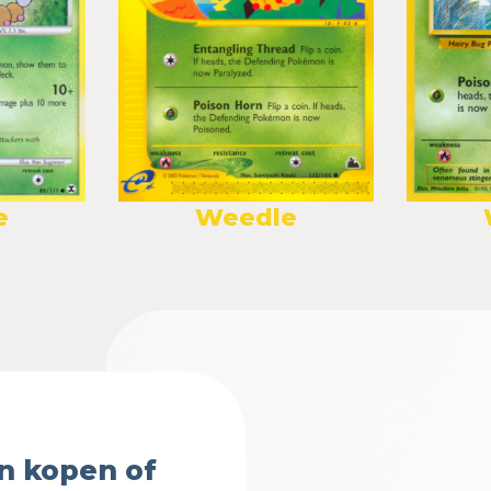
e
Weedle
n kopen of