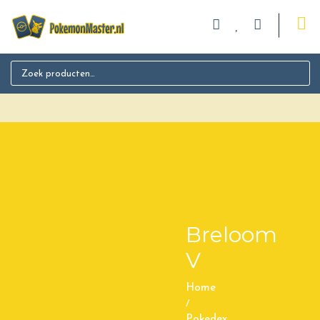
Search for:
Breloom
V
Home
/
Pokedex