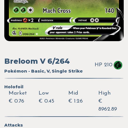
Breloom V 6/264
HP 210
Pokémon - Basic, V, Single Strike
Holofoil
Market
Low
Mid
High
€ 0.76
€ 0.45
€ 1.26
€
8962.89
Attacks