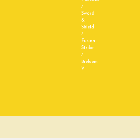
/
Sword
&
Shield
/
Fusion
Strike
/
Breloom
V