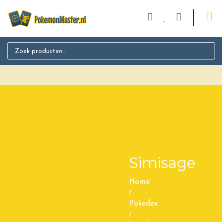
Search for:
Simisage
Home
/
Pokedex
/