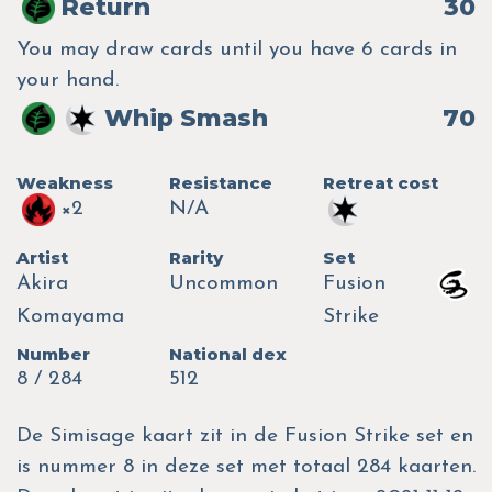
Return
30
You may draw cards until you have 6 cards in
your hand.
Whip Smash
70
Weakness
Resistance
Retreat cost
×2
N/A
Artist
Rarity
Set
Akira
Uncommon
Fusion
Komayama
Strike
Number
National dex
8 / 284
512
De Simisage kaart zit in de Fusion Strike set en
is nummer 8 in deze set met totaal 284 kaarten.