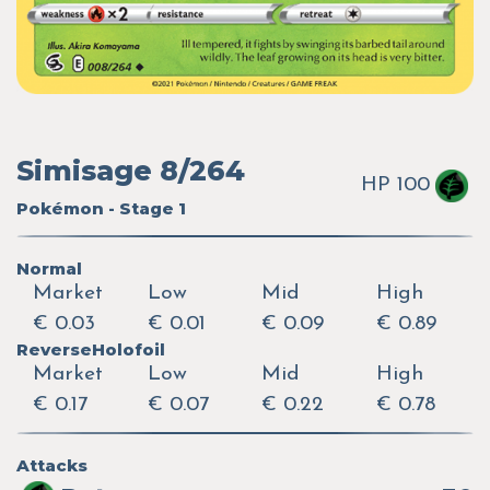
Simisage 8/264
HP 100
Pokémon - Stage 1
Normal
Market
Low
Mid
High
€ 0.03
€ 0.01
€ 0.09
€ 0.89
ReverseHolofoil
Market
Low
Mid
High
€ 0.17
€ 0.07
€ 0.22
€ 0.78
Attacks