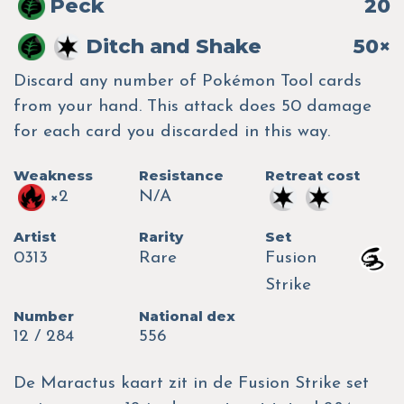
Peck
20
Ditch and Shake
50×
Discard any number of Pokémon Tool cards
from your hand. This attack does 50 damage
for each card you discarded in this way.
Weakness
Resistance
Retreat cost
×2
N/A
Artist
Rarity
Set
0313
Rare
Fusion
Strike
Number
National dex
12 / 284
556
De Maractus kaart zit in de Fusion Strike set