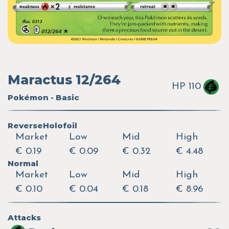
Maractus 12/264
HP 110
Pokémon - Basic
ReverseHolofoil
Market
Low
Mid
High
€ 0.19
€ 0.09
€ 0.32
€ 4.48
Normal
Market
Low
Mid
High
€ 0.10
€ 0.04
€ 0.18
€ 8.96
Attacks