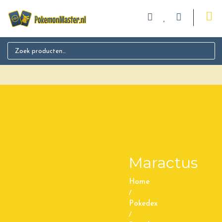
Search for:
Maractus
Home
/
Pokedex
/