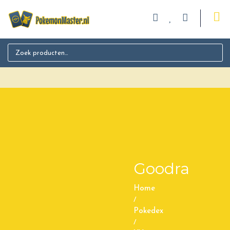
Search for:
Goodra
Home
/
Pokedex
/