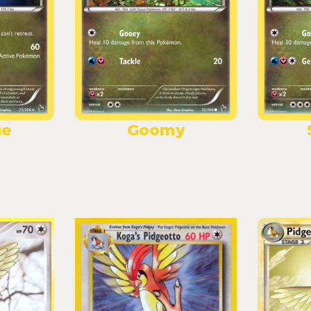
ge
Goomy