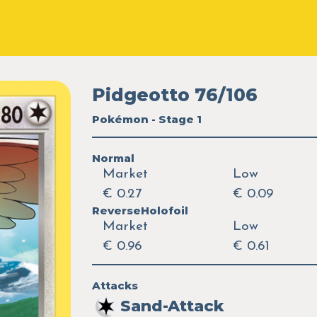
Pidgeotto 76/106
Pokémon - Stage 1
Normal
Market
Low
€ 0.27
€ 0.09
ReverseHolofoil
Market
Low
€ 0.96
€ 0.61
Attacks
Sand-Attack