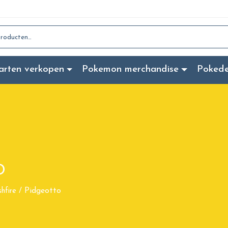
:
arten verkopen
Pokemon merchandise
Poked
o
Pidgeotto
shfire
/