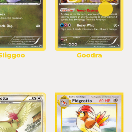
Sliggoo
Goodra