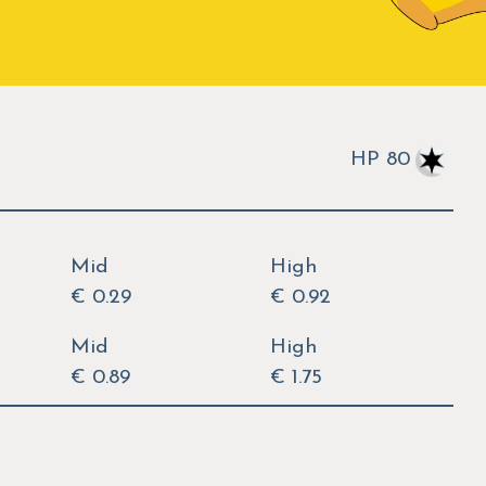
HP 80
Mid
High
€ 0.29
€ 0.92
Mid
High
€ 0.89
€ 1.75