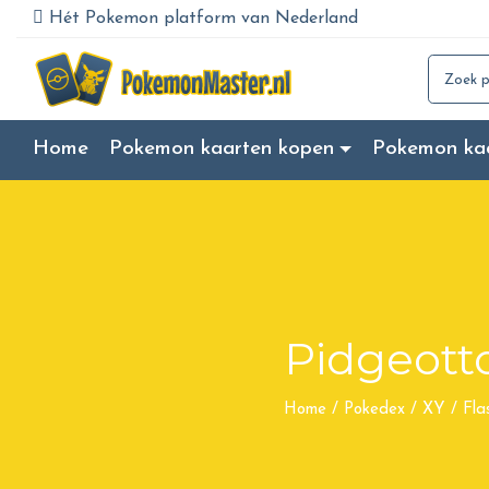
Hét Pokemon platform van Nederland
Search for
Home
Pokemon kaarten kopen
Pokemon ka
Pidgeott
Home
/
Pokedex
/
XY
/
Fla