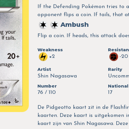
If the Defending Pokémon tries to a
opponent flips a coin. If tails, that 
Ambush
Flip a coin. If heads, this attack d
Weakness
Resista
×2
-20
Artist
Rarity
Shin Nagasawa
Uncom
Number
National
76 / 110
17
De Pidgeotto kaart zit in de Flashfi
kaarten. Deze kaart is uitgekomen in
kaart zijn van Shin Nagasawa. Dez