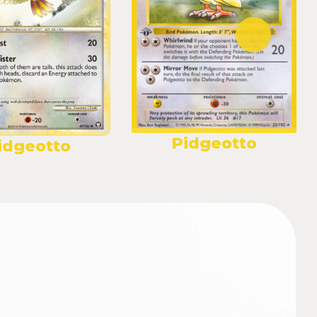
Pidgeotto
idgeotto