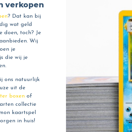
n verkopen
pen
? Dat kan bij
dig wat geld
e doen, toch? Je
aanbieden. Wij
oen je
s die wij je
en.
 ons natuurlijk
uze uit de
ter boxen
of
rten collectie
émon kaartspel
orgen in huis!