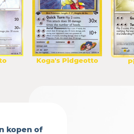
to
Koga's Pidgeotto
P
n kopen of