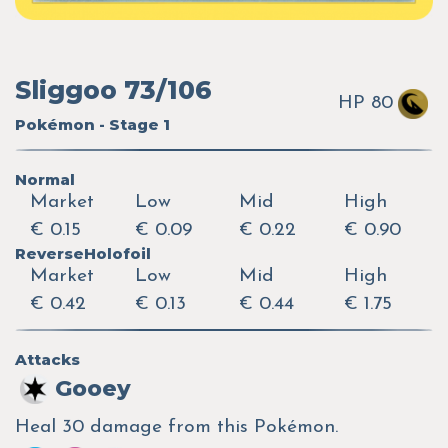
Sliggoo 73/106
HP 80
Pokémon - Stage 1
Normal
Market
Low
Mid
High
€ 0.15
€ 0.09
€ 0.22
€ 0.90
ReverseHolofoil
Market
Low
Mid
High
€ 0.42
€ 0.13
€ 0.44
€ 1.75
Attacks
Gooey
Heal 30 damage from this Pokémon.