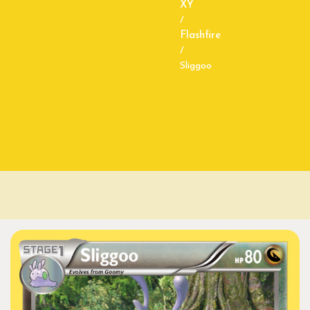
XY
/
Flashfire
/
Sliggoo