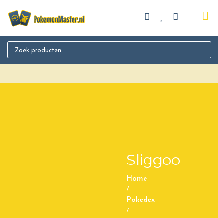
Search for:
Sliggoo
Home
/
Pokedex
/